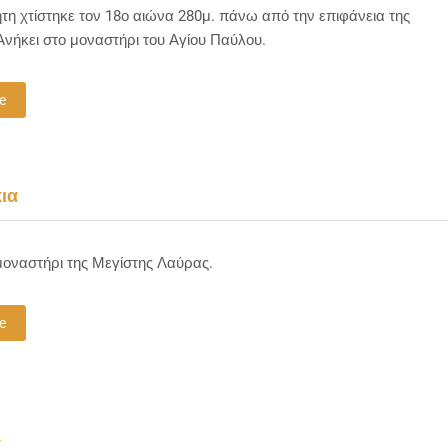
η χτίστηκε τον 18ο αιώνα 280μ. πάνω από την επιφάνεια της
νήκει στο μοναστήρι του Αγίου Παύλου.
e
ια
μοναστήρι της Μεγίστης Λαύρας.
e
α