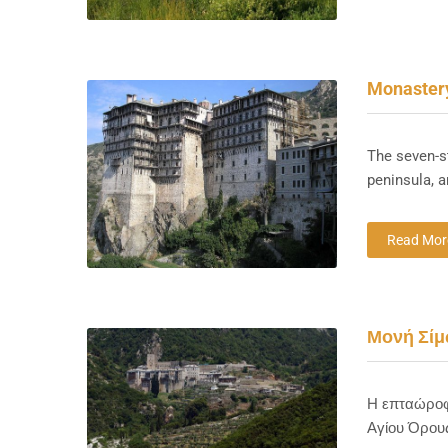
Monaster
The seven-s
peninsula, a
Read Mor
Μονή Σίμ
Η επταώροφ
Αγίου Όρου