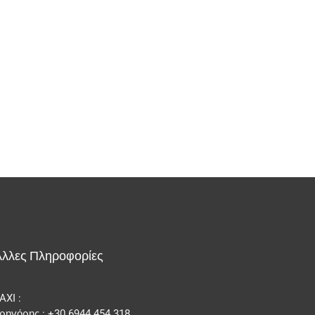
Άλλες Πληροφορίες
AXI :
ρηγόρης : +30 6944 454 318