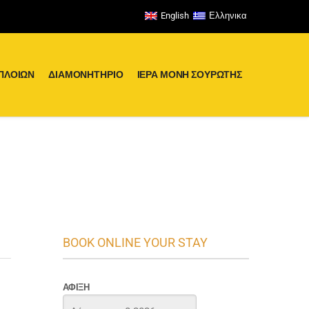
English
Ελληνικα
ΠΛΟΊΩΝ
ΔΙΑΜΟΝΗΤΉΡΙΟ
ΙΕΡΑ ΜΟΝΗ ΣΟΥΡΩΤΗΣ
BOOK ONLINE YOUR STAY
ΆΦΙΞΗ