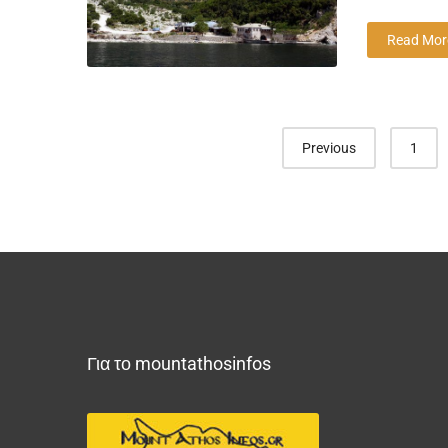
Read Mor
Posts
Previous
1
navigation
Για το mountathosinfos