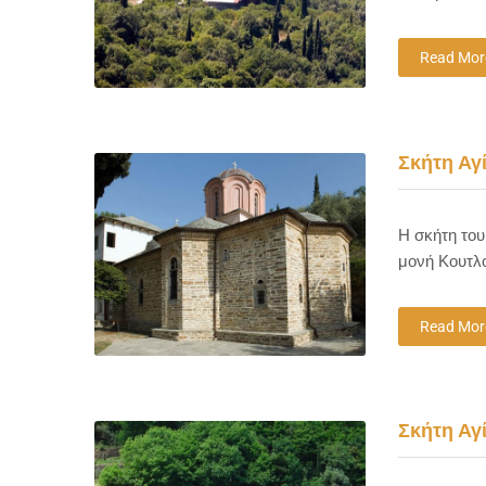
Read Mor
Σκήτη Αγ
Η σκήτη του
μονή Κουτλ
Read Mor
Σκήτη Αγ