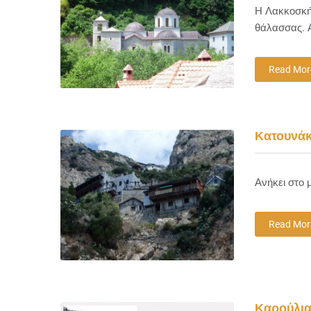
Η Λακκοσκήτ
θάλασσας. Α
Read Mor
Κατουνάκ
Ανήκει στο 
Read Mor
Καρούλι