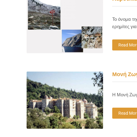
Το όνομα τη
ερημίτες γι
Read Mor
Μονή Ζω
Η Μονή Ζωγρ
Read Mor