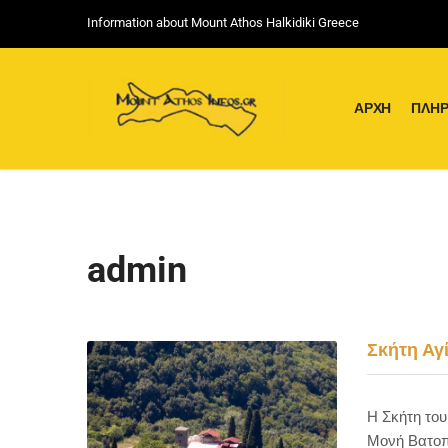
Information about Mount Athos Halkidiki Greece
ΑΡΧΉ
ΠΛΗΡ
admin
Σκήτη Αγ
Η Σκήτη του
Μονή Βατοπ