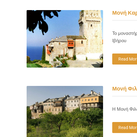
Μονή Κα
Το μοναστήρ
Ιβήρου
Read Mor
Μονή Φιλ
Η Μονή Φιλο
Read Mor