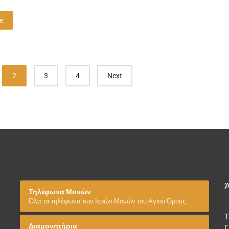
e
2
3
4
Next
Τηλέφωνα Μονών
Όλα τα τηλέφωνα των Ιερών Μονών του Αγίου Όρους
T
Διαμονητήρια
Γ