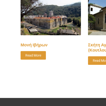
Μονή Ιβήρων
Σκήτη Α
(Κουτλο
Read More
Read Mo