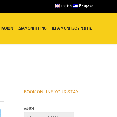
English
Ελληνικα
ΠΛΟΊΩΝ
ΔΙΑΜΟΝΗΤΉΡΙΟ
ΙΕΡΑ ΜΟΝΗ ΣΟΥΡΩΤΗΣ
BOOK ONLINE YOUR STAY
ΆΦΙΞΗ