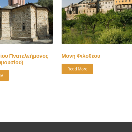
γίου Πνατελεήμονος
Μονή Φιλοθέου
υμουσίου)
Read More
re